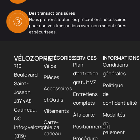
Des transactions sûres
Nous prenons toutes les précautions nécessaires
pour que vos transactions avec nous soient sûres
et sécurisées.
VÉLOZOPHIE
CATÉGORIES
SERVICES
INFORMATIONS
Plan
Conditions
710
Vélos
d'entretien
générales
Boulevard
Pièces
gratuit VZ
Saint-
Politique
Accessoires
Joseph
Entretiens
de
et Outils
J8Y 4A8
complets
confidentialité
Gatineau,
Vêtements
À la carte
Modalités
QC
Carte-
de
Positionnement
info@velozophie.ca
paiement
cadeau
(819)
Procédure