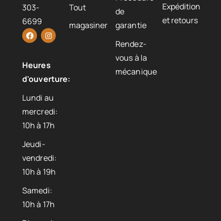
Expédition
303-
Tout
de
et retours
6699
magasiner
garantie
Rendez-
vous à la
Heures
mécanique
d'ouverture:
Lundi au
mercredi:
10h à 17h
Jeudi-
vendredi:
10h à 19h
Samedi:
10h à 17h