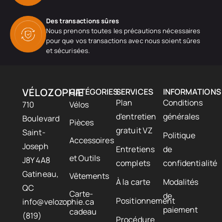
Des transactions sûres
Nous prenons toutes les précautions nécessaires
pour que vos transactions avec nous soient sûres
et sécurisées.
VÉLOZOPHIE
CATÉGORIES
SERVICES
INFORMATIONS
Plan
Conditions
710
Vélos
d'entretien
générales
Boulevard
Pièces
gratuit VZ
Saint-
Politique
Accessoires
Joseph
Entretiens
de
et Outils
J8Y 4A8
complets
confidentialité
Gatineau,
Vêtements
À la carte
Modalités
QC
Carte-
de
Positionnement
info@velozophie.ca
paiement
cadeau
(819)
Procédure