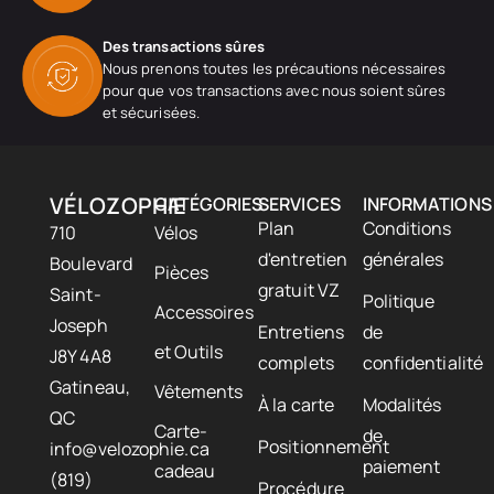
Des transactions sûres
Nous prenons toutes les précautions nécessaires
pour que vos transactions avec nous soient sûres
et sécurisées.
VÉLOZOPHIE
CATÉGORIES
SERVICES
INFORMATIONS
Plan
Conditions
710
Vélos
d'entretien
générales
Boulevard
Pièces
gratuit VZ
Saint-
Politique
Accessoires
Joseph
Entretiens
de
et Outils
J8Y 4A8
complets
confidentialité
Gatineau,
Vêtements
À la carte
Modalités
QC
Carte-
de
Positionnement
info@velozophie.ca
paiement
cadeau
(819)
Procédure