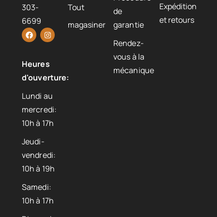
Expédition
303-
Tout
de
et retours
6699
magasiner
garantie
Rendez-
vous à la
Heures
mécanique
d'ouverture:
Lundi au
mercredi:
10h à 17h
Jeudi-
vendredi:
10h à 19h
Samedi:
10h à 17h