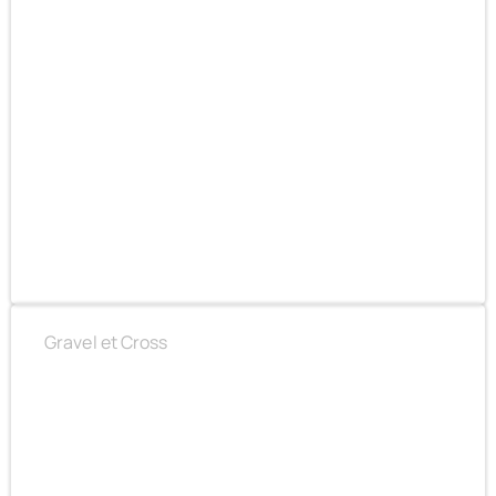
LA ROUTE CONTINUE POUR LA VIE​
Gravel et Cross
DÉLAISSEZ LA ROUTE ET PARTEZ À L’AVENTURE​