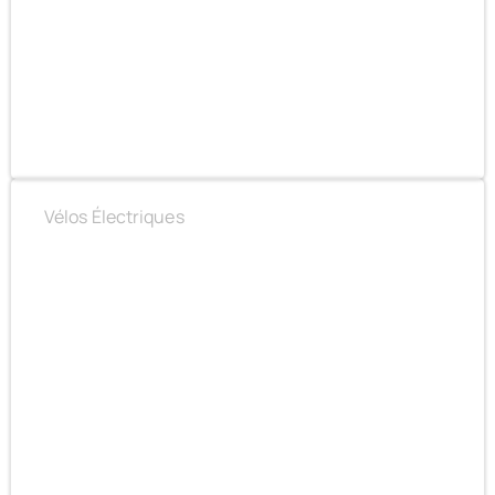
Vélos Électriques
ÉLECTRIFIEZ VOTRE QUOTIDIEN ET ACCÉDEZ À
DE NOUVELLES POSSIBILITÉS​