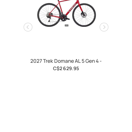
2027 Trek Domane AL 5 Gen 4 -
Roue
C$2 629.95
Boos
32 t