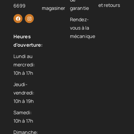
et retours
6699
magasiner
garantie
Rendez-
vous à la
mécanique
Heures
d'ouverture:
Lundi au
mercredi:
10h à 17h
Jeudi-
vendredi:
10h à 19h
Samedi:
10h à 17h
Dimanche: