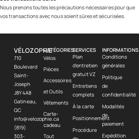
Nous prenons toutes les précautions nécessaires pour que
vos transactions avec nous soient sûres et sécurisées.
VÉLOZOPHIE
CATÉGORIES
SERVICES
INFORMATIONS
Plan
Conditions
710
Vélos
d'entretien
générales
Boulevard
Pièces
gratuit VZ
Saint-
Politique
Accessoires
Joseph
Entretiens
de
et Outils
J8Y 4A8
complets
confidentialité
Gatineau,
Vêtements
À la carte
Modalités
QC
Carte-
de
Positionnement
info@velozophie.ca
paiement
cadeau
(819)
Procédure
Expédition
303-
Tout
de