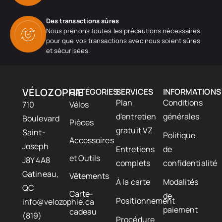
Des transactions sûres
Nous prenons toutes les précautions nécessaires
pour que vos transactions avec nous soient sûres
et sécurisées.
VÉLOZOPHIE
CATÉGORIES
SERVICES
INFORMATIONS
Plan
Conditions
710
Vélos
d'entretien
générales
Boulevard
Pièces
gratuit VZ
Saint-
Politique
Accessoires
Joseph
Entretiens
de
et Outils
J8Y 4A8
complets
confidentialité
Gatineau,
Vêtements
À la carte
Modalités
QC
Carte-
de
Positionnement
info@velozophie.ca
paiement
cadeau
(819)
Procédure