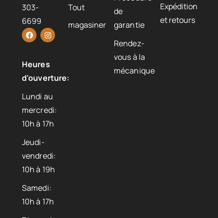
Expédition
303-
Tout
de
et retours
6699
magasiner
garantie
Rendez-
vous à la
Heures
mécanique
d'ouverture:
Lundi au
mercredi:
10h à 17h
Jeudi-
vendredi:
10h à 19h
Samedi:
10h à 17h