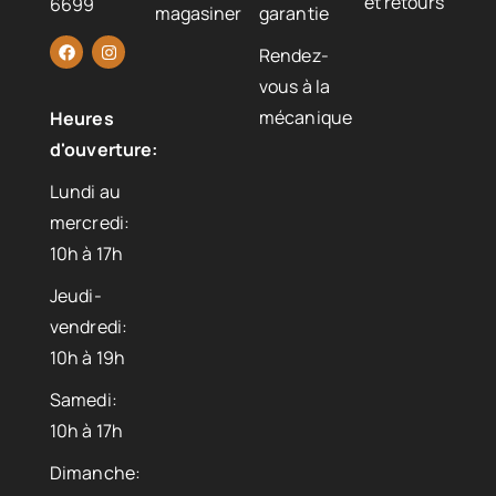
et retours
6699
magasiner
garantie
Rendez-
vous à la
mécanique
Heures
d'ouverture:
Lundi au
mercredi:
10h à 17h
Jeudi-
vendredi:
10h à 19h
Samedi:
10h à 17h
Dimanche: