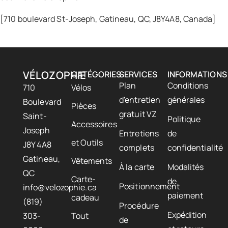
[710 boulevard St-Joseph, Gatineau, QC, J8Y4A8, Canada]
VÉLOZOPHIE
CATÉGORIES
SERVICES
INFORMATIONS
Plan
Conditions
710
Vélos
d'entretien
générales
Boulevard
Pièces
gratuit VZ
Saint-
Politique
Accessoires
Joseph
Entretiens
de
et Outils
J8Y 4A8
complets
confidentialité
Gatineau,
Vêtements
À la carte
Modalités
QC
Carte-
de
Positionnement
info@velozophie.ca
paiement
cadeau
(819)
Procédure
Expédition
303-
Tout
de