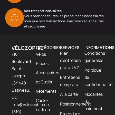
Des transactions sûres
Nous prenons toutes les précautions nécessaires
pour que vos transactions avec nous soient sûres
et sécurisées.
VÉLOZOPHIE
CATÉGORIES
SERVICES
INFORMATIONS
Plan
Conditions
710
Vélos
d'entretien
générales
Boulevard
Pièces
gratuit VZ
Saint-
Politique
Accessoires
Joseph
Entretiens
de
et Outils
J8Y 4A8
complets
confidentialité
Gatineau,
Vêtements
À la carte
Modalités
QC
Carte-
de
Positionnement
info@velozophie.ca
paiement
cadeau
(819)
Procédure