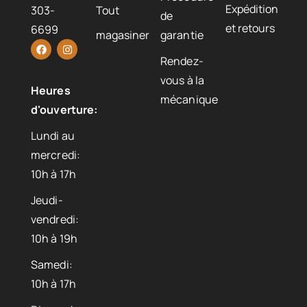
Expédition
303-
Tout
de
et retours
6699
magasiner
garantie
Rendez-
vous à la
Heures
mécanique
d'ouverture:
Lundi au
mercredi:
10h à 17h
Jeudi-
vendredi:
10h à 19h
Samedi:
10h à 17h