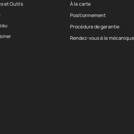
s et Outils
À la carte
s
Positionnement
eau
Procédure de garantie
siner
Rendez-vous à la mécanique