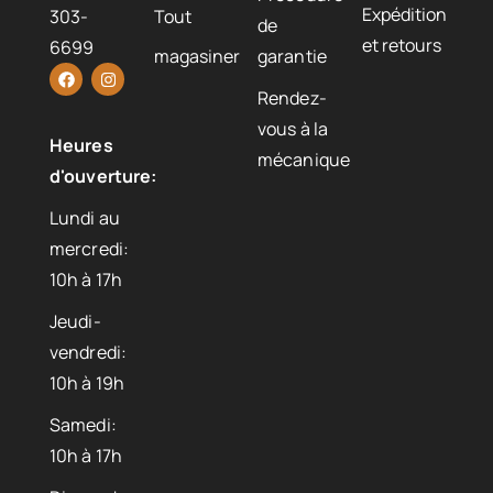
Expédition
303-
Tout
de
et retours
6699
magasiner
garantie
Rendez-
vous à la
Heures
mécanique
d'ouverture:
Lundi au
mercredi:
10h à 17h
Jeudi-
vendredi:
10h à 19h
Samedi:
10h à 17h