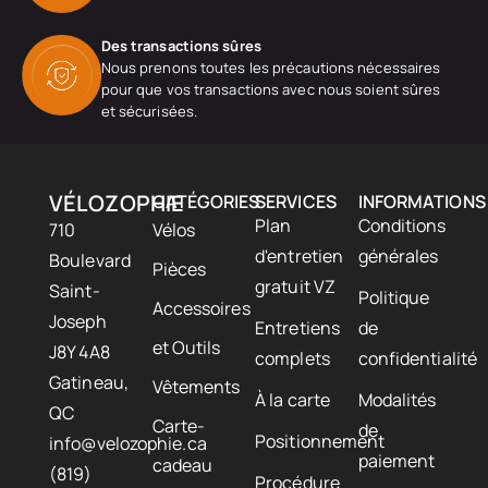
Des transactions sûres
Nous prenons toutes les précautions nécessaires
pour que vos transactions avec nous soient sûres
et sécurisées.
VÉLOZOPHIE
CATÉGORIES
SERVICES
INFORMATIONS
Plan
Conditions
710
Vélos
d'entretien
générales
Boulevard
Pièces
gratuit VZ
Saint-
Politique
Accessoires
Joseph
Entretiens
de
et Outils
J8Y 4A8
complets
confidentialité
Gatineau,
Vêtements
À la carte
Modalités
QC
Carte-
de
Positionnement
info@velozophie.ca
paiement
cadeau
(819)
Procédure