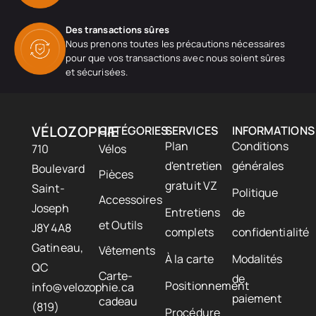
Des transactions sûres
Nous prenons toutes les précautions nécessaires
pour que vos transactions avec nous soient sûres
et sécurisées.
VÉLOZOPHIE
CATÉGORIES
SERVICES
INFORMATIONS
Plan
Conditions
710
Vélos
d'entretien
générales
Boulevard
Pièces
gratuit VZ
Saint-
Politique
Accessoires
Joseph
Entretiens
de
et Outils
J8Y 4A8
complets
confidentialité
Gatineau,
Vêtements
À la carte
Modalités
QC
Carte-
de
Positionnement
info@velozophie.ca
paiement
cadeau
(819)
Procédure