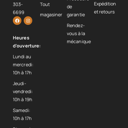
Expédition
303-
Tout
de
et retours
6699
magasiner
garantie
Rendez-
vous à la
Heures
mécanique
d'ouverture:
Lundi au
mercredi:
10h à 17h
Jeudi-
vendredi:
10h à 19h
Samedi:
10h à 17h