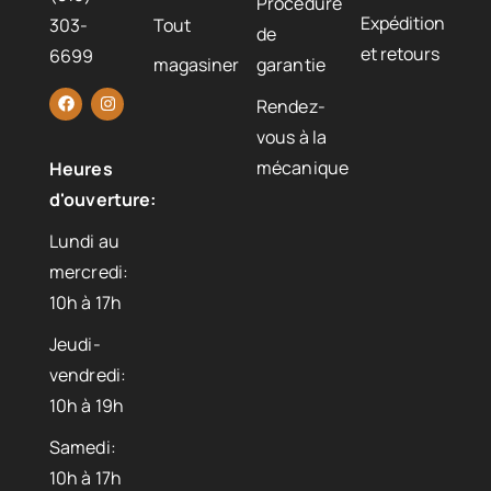
Procédure
Expédition
303-
Tout
de
et retours
6699
magasiner
garantie
Rendez-
vous à la
mécanique
Heures
d'ouverture:
Lundi au
mercredi:
10h à 17h
Jeudi-
vendredi:
10h à 19h
Samedi:
10h à 17h