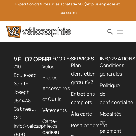
Expédition gratuite sur les achats de 200$ et plus en pièces et 
accessoires
VÉLOZOPHIE
CATÉGORIES
SERVICES
INFORMATIONS
Plan
Conditions
710
Vélos
d'entretien
générales
Boulevard
Pièces
gratuit VZ
Saint-
Politique
Accessoires
Joseph
Entretiens
de
et Outils
J8Y 4A8
complets
confidentialité
Gatineau,
Vêtements
À la carte
Modalités
QC
Carte-
de
Positionnement
info@velozophie.ca
paiement
cadeau
(819)