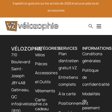
Expédition gratuite sur les achats de 200$ et plus en pièces et 
accessoires
VÉLOZOPHIE
CATÉGORIES
SERVICES
INFORMATIONS
Plan
Conditions
710
Vélos
d'entretien
générales
Boulevard
Pièces
gratuit VZ
Saint-
Politique
Accessoires
Joseph
Entretiens
de
et Outils
J8Y 4A8
complets
confidentialité
Gatineau,
Vêtements
À la carte
Modalités
QC
Carte-
de
Positionnement
info@velozophie.ca
paiement
cadeau
(819)