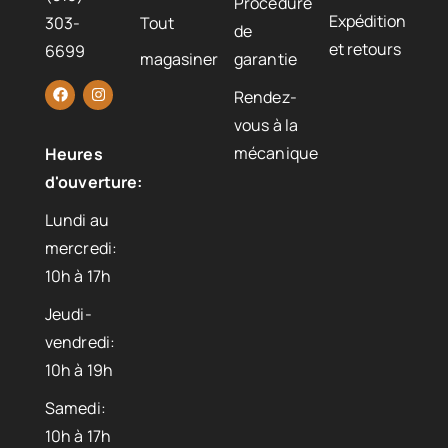
Procédure
Expédition
303-
Tout
de
et retours
6699
magasiner
garantie
Rendez-
vous à la
mécanique
Heures
d'ouverture:
Lundi au
mercredi:
10h à 17h
Jeudi-
vendredi:
10h à 19h
Samedi:
10h à 17h