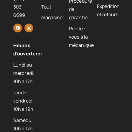
Procédure
Expédition
303-
Tout
de
et retours
6699
magasiner
garantie
Rendez-
vous à la
mécanique
Heures
d'ouverture:
Lundi au
mercredi:
10h à 17h
Jeudi-
vendredi:
10h à 19h
Samedi:
10h à 17h