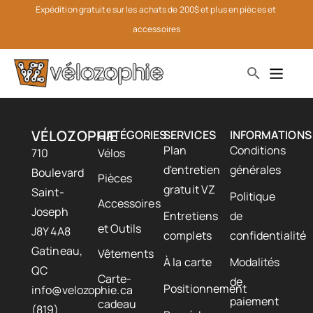
Expédition gratuite sur les achats de 200$ et plus en pièces et 
accessoires
VÉLOZOPHIE
CATÉGORIES
SERVICES
INFORMATIONS
Plan
Conditions
710
Vélos
d'entretien
générales
Boulevard
Pièces
gratuit VZ
Saint-
Politique
Accessoires
Joseph
Entretiens
de
et Outils
J8Y 4A8
complets
confidentialité
Gatineau,
Vêtements
À la carte
Modalités
QC
Carte-
de
Positionnement
info@velozophie.ca
paiement
cadeau
(819)