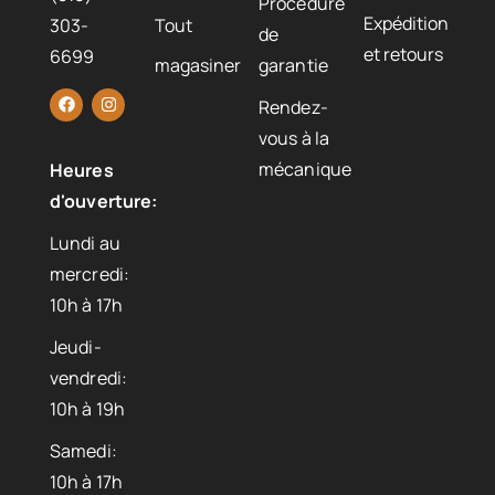
Procédure
Expédition
303-
Tout
de
et retours
6699
magasiner
garantie
Rendez-
vous à la
mécanique
Heures
d'ouverture:
Lundi au
mercredi:
10h à 17h
Jeudi-
vendredi:
10h à 19h
Samedi:
10h à 17h