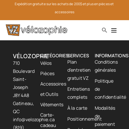
Expédition gratuite sur les achats de 200$ et plus en pièces et 
accessoires
VÉLOZOPHIE
CATÉGORIES
SERVICES
INFORMATIONS
Plan
Conditions
710
Vélos
d'entretien
générales
Boulevard
Pièces
gratuit VZ
Saint-
Politique
Accessoires
Joseph
Entretiens
de
et Outils
J8Y 4A8
complets
confidentialité
Gatineau,
Vêtements
À la carte
Modalités
QC
Carte-
de
Positionnement
info@velozophie.ca
paiement
cadeau
(819)