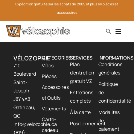
Expédition gratuite sur les achats de 200$ et plus en pièces et 
accessoires
VÉLOZOPHIE
CATÉGORIES
SERVICES
INFORMATIONS
Plan
Conditions
710
Vélos
d'entretien
générales
Boulevard
Pièces
gratuit VZ
Saint-
Politique
Accessoires
Joseph
Entretiens
de
et Outils
J8Y 4A8
complets
confidentialité
Gatineau,
Vêtements
À la carte
Modalités
QC
Carte-
de
Positionnement
info@velozophie.ca
paiement
cadeau
(819)