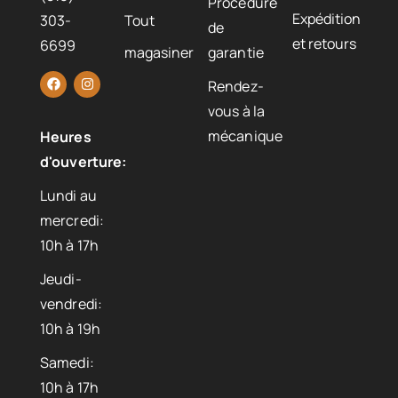
Procédure
Expédition
303-
Tout
de
et retours
6699
magasiner
garantie
Rendez-
vous à la
mécanique
Heures
d'ouverture:
Lundi au
mercredi:
10h à 17h
Jeudi-
vendredi:
10h à 19h
Samedi:
10h à 17h