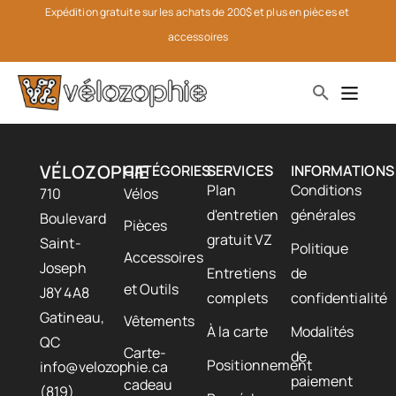
Expédition gratuite sur les achats de 200$ et plus en pièces et 
accessoires
VÉLOZOPHIE
CATÉGORIES
SERVICES
INFORMATIONS
Plan
Conditions
710
Vélos
d'entretien
générales
Boulevard
Pièces
gratuit VZ
Saint-
Politique
Accessoires
Joseph
Entretiens
de
et Outils
J8Y 4A8
complets
confidentialité
Gatineau,
Vêtements
À la carte
Modalités
QC
Carte-
de
Positionnement
info@velozophie.ca
paiement
cadeau
(819)