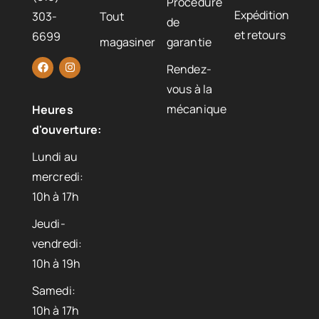
Procédure
Expédition
303-
Tout
de
et retours
6699
magasiner
garantie
Rendez-
vous à la
mécanique
Heures
d'ouverture:
Lundi au
mercredi:
10h à 17h
Jeudi-
vendredi:
10h à 19h
Samedi:
10h à 17h