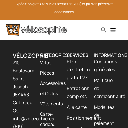
Expédition gratuite sur les achats de 200$ et plus en pièces et 
accessoires
VÉLOZOPHIE
CATÉGORIES
SERVICES
INFORMATIONS
Plan
Conditions
710
Vélos
d'entretien
générales
Boulevard
Pièces
gratuit VZ
Saint-
Politique
Accessoires
Joseph
Entretiens
de
et Outils
J8Y 4A8
complets
confidentialité
Gatineau,
Vêtements
À la carte
Modalités
QC
Carte-
de
Positionnement
info@velozophie.ca
paiement
cadeau
(819)