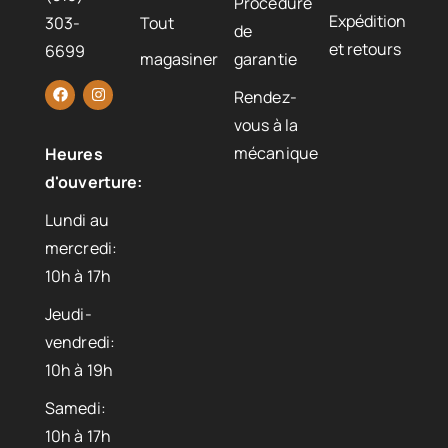
Procédure
Expédition
303-
Tout
de
et retours
6699
magasiner
garantie
Rendez-
vous à la
mécanique
Heures
d'ouverture:
Lundi au
mercredi:
10h à 17h
Jeudi-
vendredi:
10h à 19h
Samedi:
10h à 17h