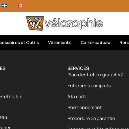
cessoires et Outils
Vêtements
Carte-cadeau
Rend
ES
SERVICES
Plan d'entretien gratuit VZ
Entretiens complets
s et Outils
À la carte
s
Positionnement
eau
Procédure de garantie
siner