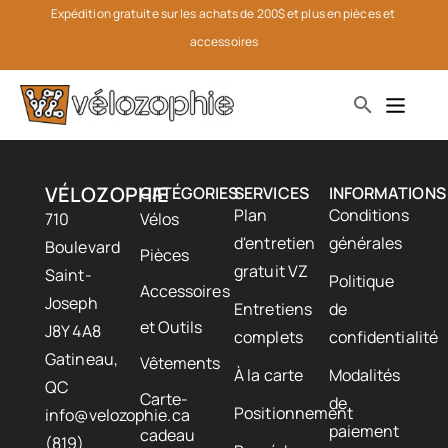
Expédition gratuite sur les achats de 200$ et plus en pièces et 
accessoires
VÉLOZOPHIE
CATÉGORIES
SERVICES
INFORMATIONS
Plan
Conditions
710
Vélos
d'entretien
générales
Boulevard
Pièces
gratuit VZ
Saint-
Politique
Accessoires
Joseph
Entretiens
de
et Outils
J8Y 4A8
complets
confidentialité
Gatineau,
Vêtements
À la carte
Modalités
QC
Carte-
de
Positionnement
info@velozophie.ca
paiement
cadeau
(819)