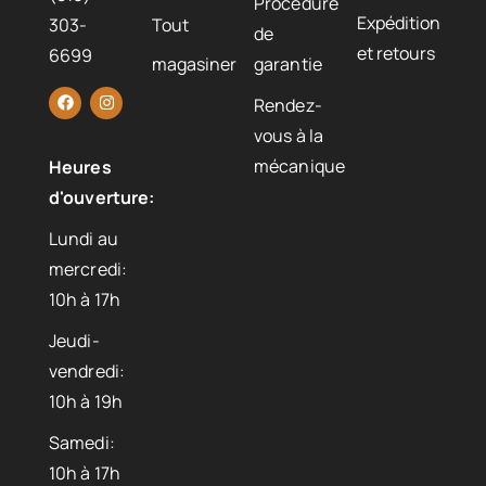
Procédure
Expédition
303-
Tout
de
et retours
6699
magasiner
garantie
Rendez-
vous à la
mécanique
Heures
d'ouverture:
Lundi au
mercredi:
10h à 17h
Jeudi-
vendredi:
10h à 19h
Samedi:
10h à 17h