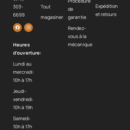
Procédure
Expédition
303-
Tout
de
et retours
6699
magasiner
garantie
Rendez-
vous à la
mécanique
Heures
d'ouverture:
Lundi au
mercredi:
10h à 17h
Jeudi-
vendredi:
10h à 19h
Samedi:
10h à 17h