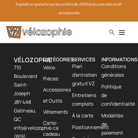
Expédition gratuite sur les achats de 200$ et plus en pièces et 
accessoires
VÉLOZOPHIE
CATÉGORIES
SERVICES
INFORMATIONS
Plan
Conditions
710
Vélos
d'entretien
générales
Boulevard
Pièces
gratuit VZ
Saint-
Politique
Accessoires
Joseph
Entretiens
de
et Outils
J8Y 4A8
complets
confidentialité
Gatineau,
Vêtements
À la carte
Modalités
QC
Carte-
de
Positionnement
info@velozophie.ca
paiement
cadeau
(819)