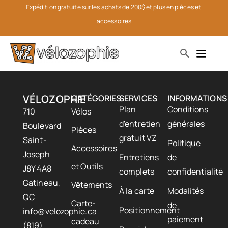
Expédition gratuite sur les achats de 200$ et plus en pièces et 
accessoires
VÉLOZOPHIE
CATÉGORIES
SERVICES
INFORMATIONS
Plan
Conditions
710
Vélos
d'entretien
générales
Boulevard
Pièces
gratuit VZ
Saint-
Politique
Accessoires
Joseph
Entretiens
de
et Outils
J8Y 4A8
complets
confidentialité
Gatineau,
Vêtements
À la carte
Modalités
QC
Carte-
de
Positionnement
info@velozophie.ca
paiement
cadeau
(819)