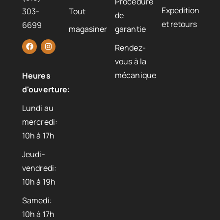
Procédure
Expédition
303-
Tout
de
et retours
6699
magasiner
garantie
Rendez-
vous à la
mécanique
Heures
d'ouverture:
Lundi au
mercredi:
10h à 17h
Jeudi-
vendredi:
10h à 19h
Samedi:
10h à 17h