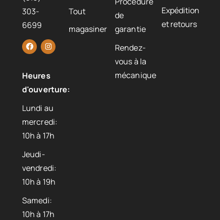
Procédure
Expédition
303-
Tout
de
et retours
6699
magasiner
garantie
Rendez-
vous à la
mécanique
Heures
d'ouverture:
Lundi au
mercredi:
10h à 17h
Jeudi-
vendredi:
10h à 19h
Samedi:
10h à 17h