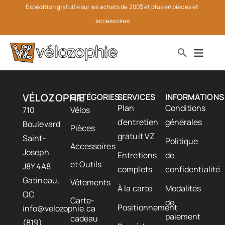
Expédition gratuite sur les achats de 200$ et plus en pièces et 
accessoires
VÉLOZOPHIE
CATÉGORIES
SERVICES
INFORMATIONS
Plan
Conditions
710
Vélos
d'entretien
générales
Boulevard
Pièces
gratuit VZ
Saint-
Politique
Accessoires
Joseph
Entretiens
de
et Outils
J8Y 4A8
complets
confidentialité
Gatineau,
Vêtements
À la carte
Modalités
QC
Carte-
de
Positionnement
info@velozophie.ca
paiement
cadeau
(819)