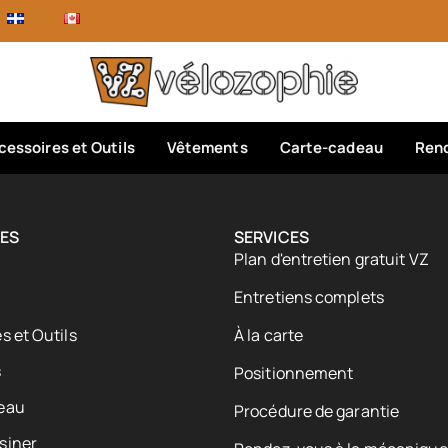
cessoires et Outils
Vêtements
Carte-cadeau
Rend
ES
SERVICES
Plan d'entretien gratuit VZ
Entretiens complets
s et Outils
À la carte
s
Positionnement
eau
Procédure de garantie
siner