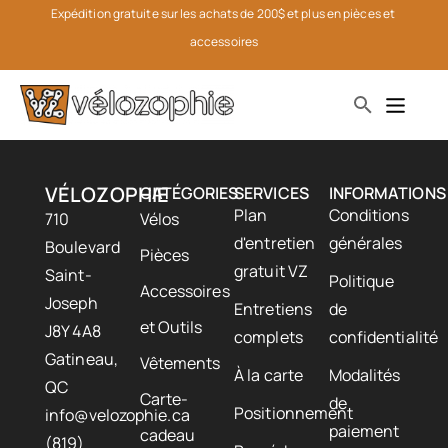
Expédition gratuite sur les achats de 200$ et plus en pièces et 
accessoires
VÉLOZOPHIE
CATÉGORIES
SERVICES
INFORMATIONS
Plan
Conditions
710
Vélos
d'entretien
générales
Boulevard
Pièces
gratuit VZ
Saint-
Politique
Accessoires
Joseph
Entretiens
de
et Outils
J8Y 4A8
complets
confidentialité
Gatineau,
Vêtements
À la carte
Modalités
QC
Carte-
de
Positionnement
info@velozophie.ca
paiement
cadeau
(819)