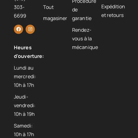
Procédure
Expédition
303-
Tout
de
et retours
6699
magasiner
garantie
Rendez-
vous à la
mécanique
Heures
d'ouverture:
Lundi au
mercredi:
10h à 17h
Jeudi-
vendredi:
10h à 19h
Samedi:
10h à 17h