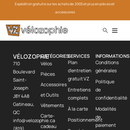
Expédition gratuite sur les achats de 200$ et plus en pièces et 
accessoires
VÉLOZOPHIE
CATÉGORIES
SERVICES
INFORMATIONS
Plan
Conditions
710
Vélos
d'entretien
générales
Boulevard
Pièces
gratuit VZ
Saint-
Politique
Accessoires
Joseph
Entretiens
de
et Outils
J8Y 4A8
complets
confidentialité
Gatineau,
Vêtements
À la carte
Modalités
QC
Carte-
de
Positionnement
info@velozophie.ca
paiement
cadeau
(819)