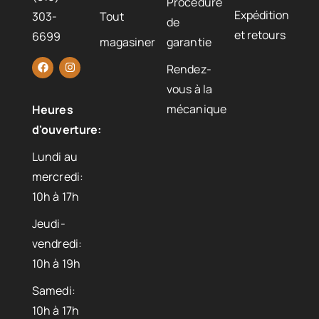
Procédure
Expédition
303-
Tout
de
et retours
6699
magasiner
garantie
Rendez-
vous à la
mécanique
Heures
d'ouverture:
Lundi au
mercredi:
10h à 17h
Jeudi-
vendredi:
10h à 19h
Samedi:
10h à 17h