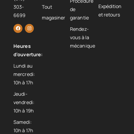
Procédure
Expédition
303-
Tout
de
et retours
6699
magasiner
garantie
Rendez-
vous à la
mécanique
Heures
d'ouverture:
Lundi au
mercredi:
10h à 17h
Jeudi-
vendredi:
10h à 19h
Samedi:
10h à 17h