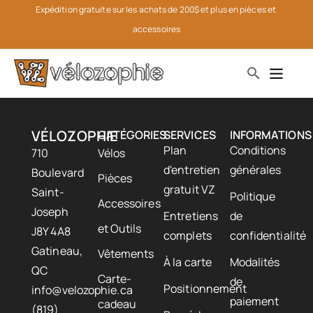
Expédition gratuite sur les achats de 200$ et plus en pièces et 
accessoires
VÉLOZOPHIE
CATÉGORIES
SERVICES
INFORMATIONS
Plan
Conditions
710
Vélos
d'entretien
générales
Boulevard
Pièces
gratuit VZ
Saint-
Politique
Accessoires
Joseph
Entretiens
de
et Outils
J8Y 4A8
complets
confidentialité
Gatineau,
Vêtements
À la carte
Modalités
QC
Carte-
de
Positionnement
info@velozophie.ca
paiement
cadeau
(819)