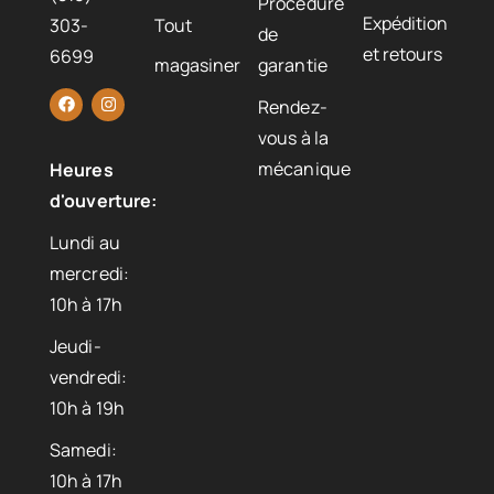
Procédure
Expédition
303-
Tout
de
et retours
6699
magasiner
garantie
Rendez-
vous à la
mécanique
Heures
d'ouverture:
Lundi au
mercredi:
10h à 17h
Jeudi-
vendredi:
10h à 19h
Samedi:
10h à 17h