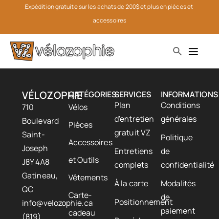
Expédition gratuite sur les achats de 200$ et plus en pièces et 
accessoires
VÉLOZOPHIE
CATÉGORIES
SERVICES
INFORMATIONS
Plan
Conditions
710
Vélos
d'entretien
générales
Boulevard
Pièces
gratuit VZ
Saint-
Politique
Accessoires
Joseph
Entretiens
de
et Outils
J8Y 4A8
complets
confidentialité
Gatineau,
Vêtements
À la carte
Modalités
QC
Carte-
de
Positionnement
info@velozophie.ca
paiement
cadeau
(819)