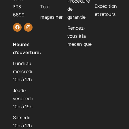
Procédure
Expédition
303-
Tout
de
et retours
6699
magasiner
garantie
Rendez-
vous à la
mécanique
Heures
d'ouverture:
Lundi au
mercredi:
10h à 17h
Jeudi-
vendredi:
10h à 19h
Samedi:
10h à 17h