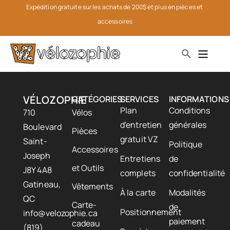
Expédition gratuite sur les achats de 200$ et plus en pièces et 
accessoires
VÉLOZOPHIE
CATÉGORIES
SERVICES
INFORMATIONS
Plan
Conditions
710
Vélos
d'entretien
générales
Boulevard
Pièces
gratuit VZ
Saint-
Politique
Accessoires
Joseph
Entretiens
de
et Outils
J8Y 4A8
complets
confidentialité
Gatineau,
Vêtements
À la carte
Modalités
QC
Carte-
de
Positionnement
info@velozophie.ca
paiement
cadeau
(819)