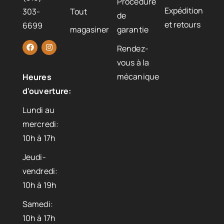
Procédure
Expédition
303-
Tout
de
et retours
6699
magasiner
garantie
Rendez-
vous à la
mécanique
Heures
d'ouverture:
Lundi au
mercredi:
10h à 17h
Jeudi-
vendredi:
10h à 19h
Samedi:
10h à 17h