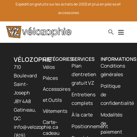
Expédition gratuite sur les achats de 200$ et plus en pièces et 
accessoires
VÉLOZOPHIE
CATÉGORIES
SERVICES
INFORMATIONS
Plan
Conditions
710
Vélos
d'entretien
générales
Boulevard
Pièces
gratuit VZ
Saint-
Politique
Accessoires
Joseph
Entretiens
de
et Outils
J8Y 4A8
complets
confidentialité
Gatineau,
Vêtements
À la carte
Modalités
QC
Carte-
de
Positionnement
info@velozophie.ca
paiement
cadeau
(819)