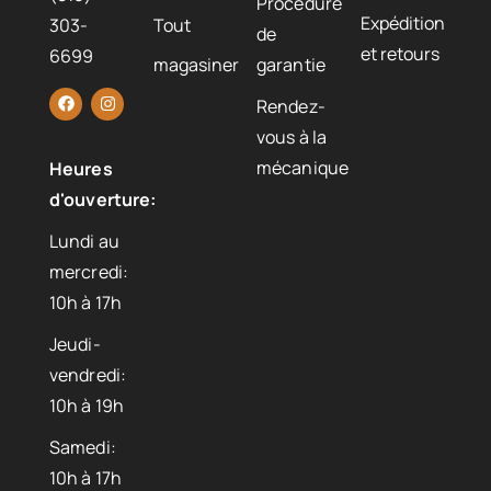
Procédure
Expédition
303-
Tout
de
et retours
6699
magasiner
garantie
Rendez-
vous à la
mécanique
Heures
d'ouverture:
Lundi au
mercredi:
10h à 17h
Jeudi-
vendredi:
10h à 19h
Samedi:
10h à 17h