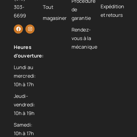
Procédure
Expédition
303-
Tout
de
et retours
6699
magasiner
garantie
Rendez-
vous à la
mécanique
Heures
d'ouverture:
Lundi au
mercredi:
10h à 17h
Jeudi-
vendredi:
10h à 19h
Samedi:
10h à 17h