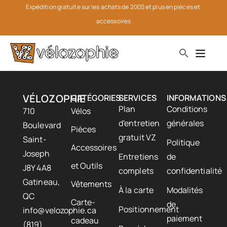
Expédition gratuite sur les achats de 200$ et plus en pièces et 
accessoires
VÉLOZOPHIE
CATÉGORIES
SERVICES
INFORMATIONS
Plan
Conditions
710
Vélos
d'entretien
générales
Boulevard
Pièces
gratuit VZ
Saint-
Politique
Accessoires
Joseph
Entretiens
de
et Outils
J8Y 4A8
complets
confidentialité
Gatineau,
Vêtements
À la carte
Modalités
QC
Carte-
de
Positionnement
info@velozophie.ca
paiement
cadeau
(819)