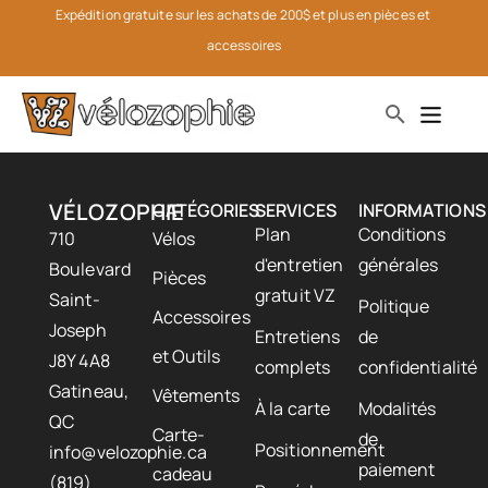
Expédition gratuite sur les achats de 200$ et plus en pièces et 
accessoires
VÉLOZOPHIE
CATÉGORIES
SERVICES
INFORMATIONS
Plan
Conditions
710
Vélos
d'entretien
générales
Boulevard
Pièces
gratuit VZ
Saint-
Politique
Accessoires
Joseph
Entretiens
de
et Outils
J8Y 4A8
complets
confidentialité
Gatineau,
Vêtements
À la carte
Modalités
QC
Carte-
de
Positionnement
info@velozophie.ca
paiement
cadeau
(819)