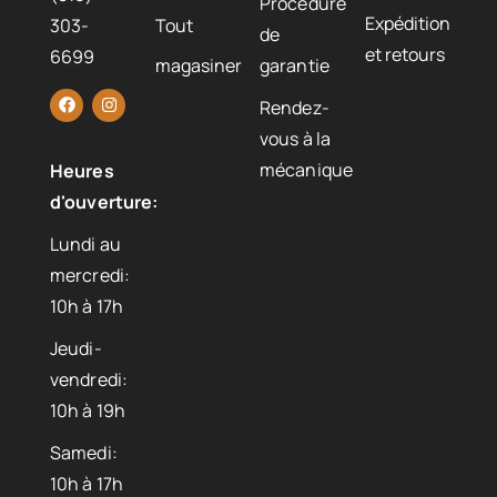
Procédure
Expédition
303-
Tout
de
et retours
6699
magasiner
garantie
Rendez-
vous à la
mécanique
Heures
d'ouverture:
Lundi au
mercredi:
10h à 17h
Jeudi-
vendredi:
10h à 19h
Samedi:
10h à 17h