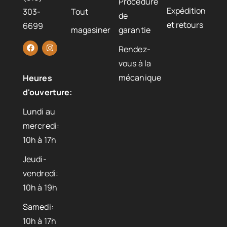
Procédure
Expédition
303-
Tout
de
et retours
6699
magasiner
garantie
Rendez-
vous à la
mécanique
Heures
d'ouverture:
Lundi au
mercredi:
10h à 17h
Jeudi-
vendredi:
10h à 19h
Samedi:
10h à 17h