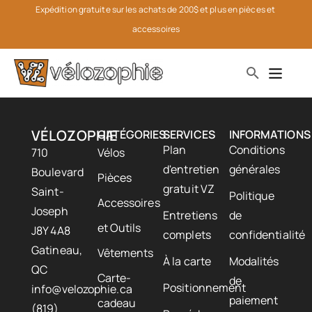
Expédition gratuite sur les achats de 200$ et plus en pièces et 
accessoires
VÉLOZOPHIE
CATÉGORIES
SERVICES
INFORMATIONS
Plan
Conditions
710
Vélos
d'entretien
générales
Boulevard
Pièces
gratuit VZ
Saint-
Politique
Accessoires
Joseph
Entretiens
de
et Outils
J8Y 4A8
complets
confidentialité
Gatineau,
Vêtements
À la carte
Modalités
QC
Carte-
de
Positionnement
info@velozophie.ca
paiement
cadeau
(819)