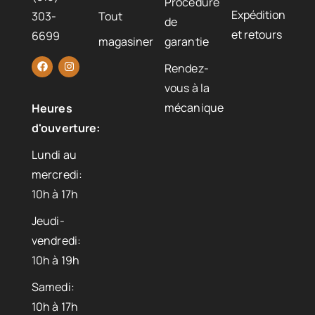
Procédure
Expédition
303-
Tout
de
et retours
6699
magasiner
garantie
Rendez-
vous à la
mécanique
Heures
d'ouverture:
Lundi au
mercredi:
10h à 17h
Jeudi-
vendredi:
10h à 19h
Samedi:
10h à 17h