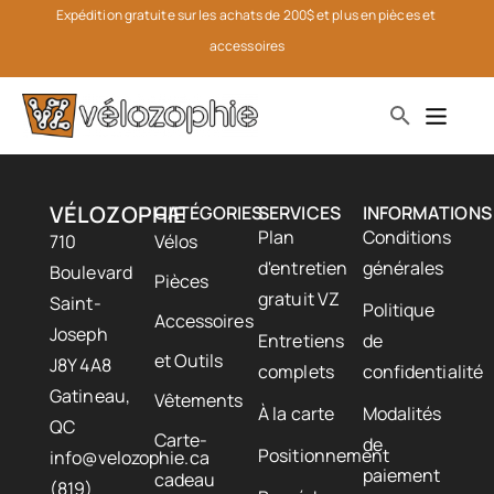
Expédition gratuite sur les achats de 200$ et plus en pièces et 
accessoires
VÉLOZOPHIE
CATÉGORIES
SERVICES
INFORMATIONS
Plan
Conditions
710
Vélos
d'entretien
générales
Boulevard
Pièces
gratuit VZ
Saint-
Politique
Accessoires
Joseph
Entretiens
de
et Outils
J8Y 4A8
complets
confidentialité
Gatineau,
Vêtements
À la carte
Modalités
QC
Carte-
de
Positionnement
info@velozophie.ca
paiement
cadeau
(819)