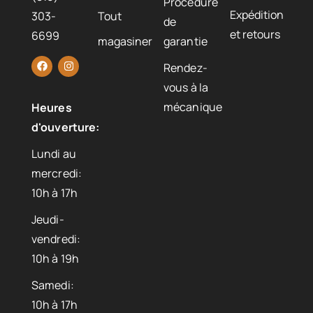
Procédure
Expédition
303-
Tout
de
et retours
6699
magasiner
garantie
Rendez-
vous à la
mécanique
Heures
d'ouverture:
Lundi au
mercredi:
10h à 17h
Jeudi-
vendredi:
10h à 19h
Samedi:
10h à 17h