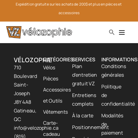
Expédition gratuite sur les achats de 200$ et plus en pièces et 
accessoires
VÉLOZOPHIE
CATÉGORIES
SERVICES
INFORMATIONS
Plan
Conditions
710
Vélos
d'entretien
générales
Boulevard
Pièces
gratuit VZ
Saint-
Politique
Accessoires
Joseph
Entretiens
de
et Outils
J8Y 4A8
complets
confidentialité
Gatineau,
Vêtements
À la carte
Modalités
QC
Carte-
de
Positionnement
info@velozophie.ca
paiement
cadeau
(819)