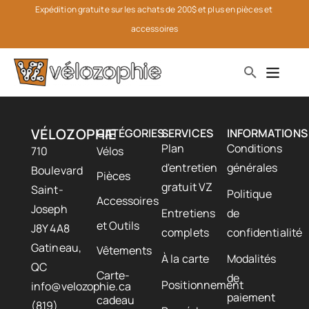
Expédition gratuite sur les achats de 200$ et plus en pièces et 
accessoires
VÉLOZOPHIE
CATÉGORIES
SERVICES
INFORMATIONS
Plan
Conditions
710
Vélos
d'entretien
générales
Boulevard
Pièces
gratuit VZ
Saint-
Politique
Accessoires
Joseph
Entretiens
de
et Outils
J8Y 4A8
complets
confidentialité
Gatineau,
Vêtements
À la carte
Modalités
QC
Carte-
de
Positionnement
info@velozophie.ca
paiement
cadeau
(819)