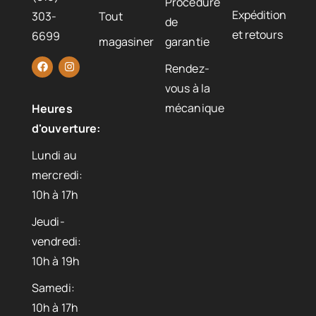
Procédure
Expédition
303-
Tout
de
et retours
6699
magasiner
garantie
Rendez-
vous à la
mécanique
Heures
d'ouverture:
Lundi au
mercredi:
10h à 17h
Jeudi-
vendredi:
10h à 19h
Samedi:
10h à 17h