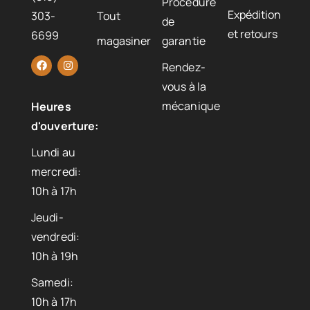
Procédure
Expédition
303-
Tout
de
et retours
6699
magasiner
garantie
Rendez-
vous à la
mécanique
Heures
d'ouverture:
Lundi au
mercredi:
10h à 17h
Jeudi-
vendredi:
10h à 19h
Samedi:
10h à 17h