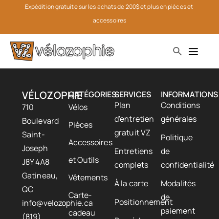
Expédition gratuite sur les achats de 200$ et plus en pièces et 
accessoires
VÉLOZOPHIE
CATÉGORIES
SERVICES
INFORMATIONS
Plan
Conditions
710
Vélos
d'entretien
générales
Boulevard
Pièces
gratuit VZ
Saint-
Politique
Accessoires
Joseph
Entretiens
de
et Outils
J8Y 4A8
complets
confidentialité
Gatineau,
Vêtements
À la carte
Modalités
QC
Carte-
de
Positionnement
info@velozophie.ca
paiement
cadeau
(819)