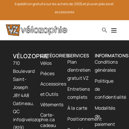
Expédition gratuite sur les achats de 200$ et plus en pièces et 
accessoires
VÉLOZOPHIE
CATÉGORIES
SERVICES
INFORMATIONS
Plan
Conditions
710
Vélos
d'entretien
générales
Boulevard
Pièces
gratuit VZ
Saint-
Politique
Accessoires
Joseph
Entretiens
de
et Outils
J8Y 4A8
complets
confidentialité
Gatineau,
Vêtements
À la carte
Modalités
QC
Carte-
de
Positionnement
info@velozophie.ca
paiement
cadeau
(819)