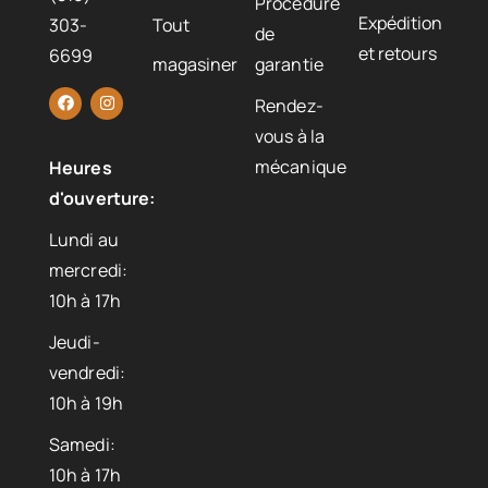
Procédure
Expédition
303-
Tout
de
et retours
6699
magasiner
garantie
Rendez-
vous à la
mécanique
Heures
d'ouverture:
Lundi au
mercredi:
10h à 17h
Jeudi-
vendredi:
10h à 19h
Samedi:
10h à 17h