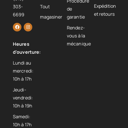
Procédure
Expédition
303-
Tout
de
et retours
6699
magasiner
garantie
Rendez-
vous à la
mécanique
Heures
d'ouverture:
Lundi au
mercredi:
10h à 17h
Jeudi-
vendredi:
10h à 19h
Samedi:
10h à 17h