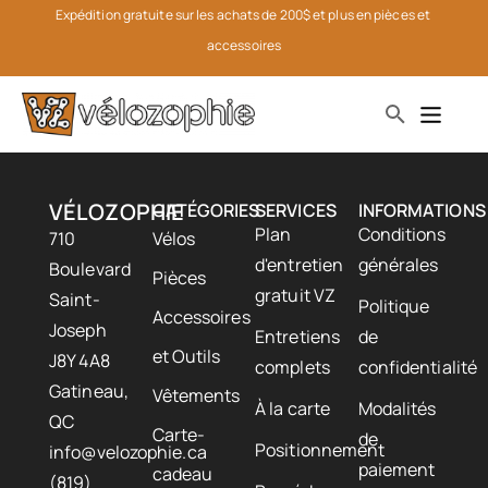
Expédition gratuite sur les achats de 200$ et plus en pièces et 
accessoires
VÉLOZOPHIE
CATÉGORIES
SERVICES
INFORMATIONS
Plan
Conditions
710
Vélos
d'entretien
générales
Boulevard
Pièces
gratuit VZ
Saint-
Politique
Accessoires
Joseph
Entretiens
de
et Outils
J8Y 4A8
complets
confidentialité
Gatineau,
Vêtements
À la carte
Modalités
QC
Carte-
de
Positionnement
info@velozophie.ca
paiement
cadeau
(819)