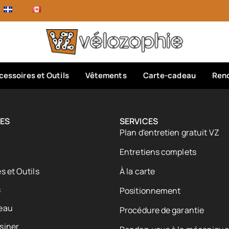
cessoires et Outils
Vêtements
Carte-cadeau
Rend
ES
SERVICES
Plan d'entretien gratuit VZ
Entretiens complets
s et Outils
À la carte
s
Positionnement
eau
Procédure de garantie
siner