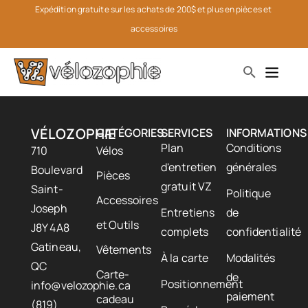
Expédition gratuite sur les achats de 200$ et plus en pièces et 
accessoires
VÉLOZOPHIE
CATÉGORIES
SERVICES
INFORMATIONS
Plan
Conditions
710
Vélos
d'entretien
générales
Boulevard
Pièces
gratuit VZ
Saint-
Politique
Accessoires
Joseph
Entretiens
de
et Outils
J8Y 4A8
complets
confidentialité
Gatineau,
Vêtements
À la carte
Modalités
QC
Carte-
de
Positionnement
info@velozophie.ca
paiement
cadeau
(819)