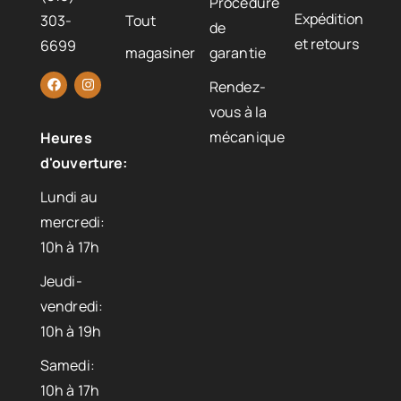
Procédure
Expédition
303-
Tout
de
et retours
6699
magasiner
garantie
Rendez-
vous à la
mécanique
Heures
d'ouverture:
Lundi au
mercredi:
10h à 17h
Jeudi-
vendredi:
10h à 19h
Samedi:
10h à 17h