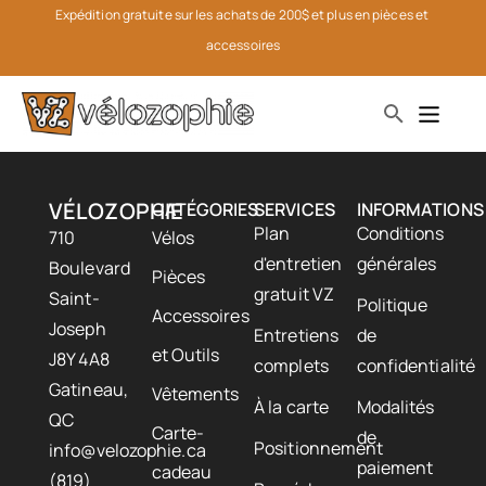
Expédition gratuite sur les achats de 200$ et plus en pièces et 
accessoires
VÉLOZOPHIE
CATÉGORIES
SERVICES
INFORMATIONS
Plan
Conditions
710
Vélos
d'entretien
générales
Boulevard
Pièces
gratuit VZ
Saint-
Politique
Accessoires
Joseph
Entretiens
de
et Outils
J8Y 4A8
complets
confidentialité
Gatineau,
Vêtements
À la carte
Modalités
QC
Carte-
de
Positionnement
info@velozophie.ca
paiement
cadeau
(819)