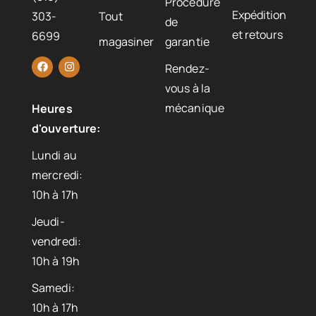
Procédure
Expédition
303-
Tout
de
et retours
6699
magasiner
garantie
Rendez-
vous à la
mécanique
Heures
d'ouverture:
Lundi au
mercredi:
10h à 17h
Jeudi-
vendredi:
10h à 19h
Samedi:
10h à 17h