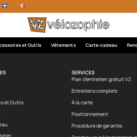
cessoires et Outils
Vêtements
Carte-cadeau
Rend
ES
SERVICES
Plan d'entretien gratuit VZ
Entretiens complets
s et Outils
À la carte
s
Positionnement
eau
Procédure de garantie
siner