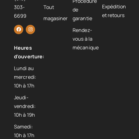
Procédure
Expédition
303-
Tout
de
et retours
6699
magasiner
garantie
Rendez-
vous à la
mécanique
Heures
d'ouverture:
Lundi au
mercredi:
10h à 17h
Jeudi-
vendredi:
10h à 19h
Samedi:
10h à 17h