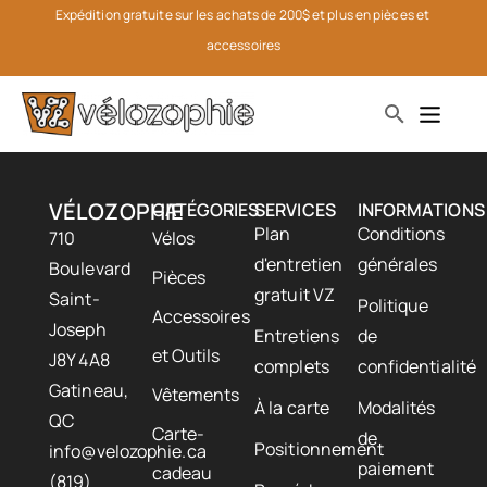
Expédition gratuite sur les achats de 200$ et plus en pièces et 
accessoires
VÉLOZOPHIE
CATÉGORIES
SERVICES
INFORMATIONS
Plan
Conditions
710
Vélos
d'entretien
générales
Boulevard
Pièces
gratuit VZ
Saint-
Politique
Accessoires
Joseph
Entretiens
de
et Outils
J8Y 4A8
complets
confidentialité
Gatineau,
Vêtements
À la carte
Modalités
QC
Carte-
de
Positionnement
info@velozophie.ca
paiement
cadeau
(819)