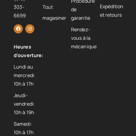
Procédure
Expédition
303-
Tout
de
et retours
6699
magasiner
garantie
Rendez-
vous à la
mécanique
Heures
d'ouverture:
Lundi au
mercredi:
10h à 17h
Jeudi-
vendredi:
10h à 19h
Samedi:
10h à 17h