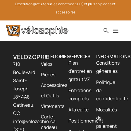
Expédition gratuite sur les achats de 200$ et plus en pièces et 
accessoires
VÉLOZOPHIE
CATÉGORIES
SERVICES
INFORMATIONS
Plan
Conditions
710
Vélos
d'entretien
générales
Boulevard
Pièces
gratuit VZ
Saint-
Politique
Accessoires
Joseph
Entretiens
de
et Outils
J8Y 4A8
complets
confidentialité
Gatineau,
Vêtements
À la carte
Modalités
QC
Carte-
de
Positionnement
info@velozophie.ca
paiement
cadeau
(819)