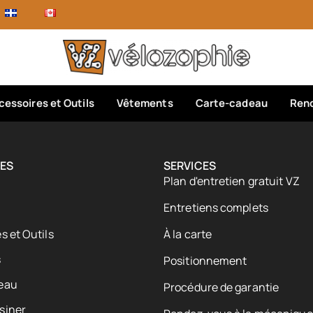
cessoires et Outils
Vêtements
Carte-cadeau
Rend
ES
SERVICES
Plan d'entretien gratuit VZ
Entretiens complets
s et Outils
À la carte
s
Positionnement
eau
Procédure de garantie
siner