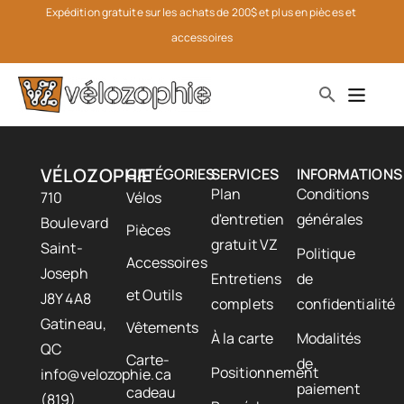
Expédition gratuite sur les achats de 200$ et plus en pièces et 
accessoires
VÉLOZOPHIE
CATÉGORIES
SERVICES
INFORMATIONS
Plan
Conditions
710
Vélos
d'entretien
générales
Boulevard
Pièces
gratuit VZ
Saint-
Politique
Accessoires
Joseph
Entretiens
de
et Outils
J8Y 4A8
complets
confidentialité
Gatineau,
Vêtements
À la carte
Modalités
QC
Carte-
de
Positionnement
info@velozophie.ca
paiement
cadeau
(819)