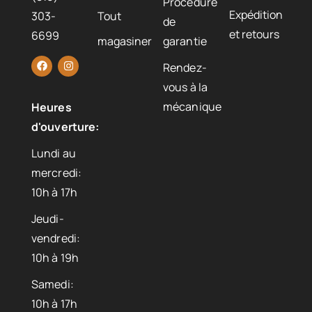
Procédure
Expédition
303-
Tout
de
et retours
6699
magasiner
garantie
Rendez-
vous à la
mécanique
Heures
d'ouverture:
Lundi au
mercredi:
10h à 17h
Jeudi-
vendredi:
10h à 19h
Samedi:
10h à 17h