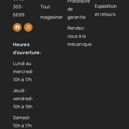
Procédure
Expédition
303-
Tout
de
et retours
6699
magasiner
garantie
Rendez-
vous à la
mécanique
Heures
d'ouverture:
Lundi au
mercredi:
10h à 17h
Jeudi-
vendredi:
10h à 19h
Samedi:
10h à 17h