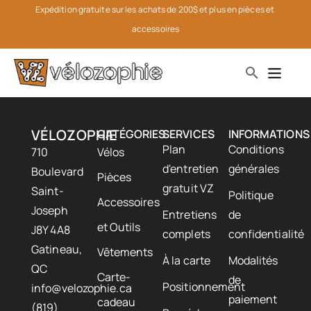
Expédition gratuite sur les achats de 200$ et plus en pièces et 
accessoires
VÉLOZOPHIE
CATÉGORIES
SERVICES
INFORMATIONS
Plan
Conditions
710
Vélos
d'entretien
générales
Boulevard
Pièces
gratuit VZ
Saint-
Politique
Accessoires
Joseph
Entretiens
de
et Outils
J8Y 4A8
complets
confidentialité
Gatineau,
Vêtements
À la carte
Modalités
QC
Carte-
de
Positionnement
info@velozophie.ca
paiement
cadeau
(819)