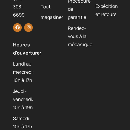
Procédure
Expédition
303-
Tout
de
et retours
6699
magasiner
garantie
Rendez-
vous à la
mécanique
Heures
d'ouverture:
Lundi au
mercredi:
10h à 17h
Jeudi-
vendredi:
10h à 19h
Samedi:
10h à 17h