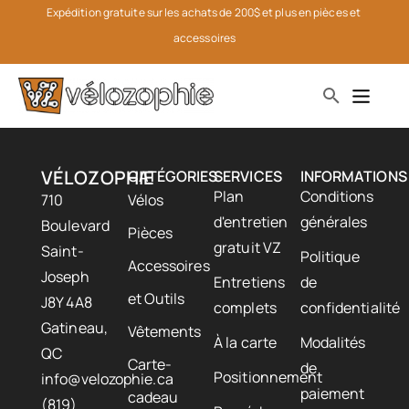
Expédition gratuite sur les achats de 200$ et plus en pièces et 
accessoires
VÉLOZOPHIE
CATÉGORIES
SERVICES
INFORMATIONS
Plan
Conditions
710
Vélos
d'entretien
générales
Boulevard
Pièces
gratuit VZ
Saint-
Politique
Accessoires
Joseph
Entretiens
de
et Outils
J8Y 4A8
complets
confidentialité
Gatineau,
Vêtements
À la carte
Modalités
QC
Carte-
de
Positionnement
info@velozophie.ca
paiement
cadeau
(819)